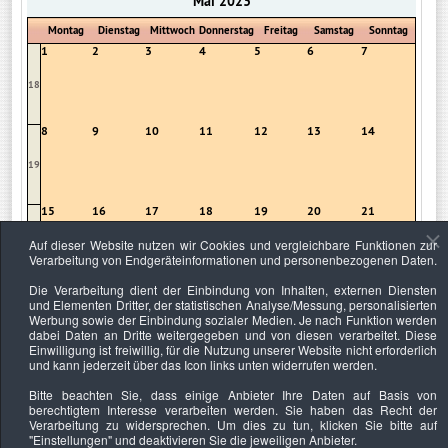
Mai 2023
Montag
Dienstag
Mittwoch
Donnerstag
Freitag
Samstag
Sonntag
1
2
3
4
5
6
7
18
8
9
10
11
12
13
14
19
15
16
17
18
19
20
21
Auf dieser Website nutzen wir Cookies und vergleichbare Funktionen zur
20
Verarbeitung von Endgeräteinformationen und personenbezogenen Daten.
Die Verarbeitung dient der Einbindung von Inhalten, externen Diensten
22
23
24
25
26
27
28
und Elementen Dritter, der statistischen Analyse/Messung, personalisierten
Werbung sowie der Einbindung sozialer Medien. Je nach Funktion werden
21
dabei Daten an Dritte weitergegeben und von diesen verarbeitet. Diese
Einwilligung ist freiwillig, für die Nutzung unserer Website nicht erforderlich
und kann jederzeit über das Icon links unten widerrufen werden.
29
30
31
1
2
3
4
Bitte beachten Sie, dass einige Anbieter Ihre Daten auf Basis von
22
berechtigtem Interesse verarbeiten werden. Sie haben das Recht der
Verarbeitung zu widersprechen. Um dies zu tun, klicken Sie bitte auf
"Einstellungen"
und deaktivieren Sie die jeweiligen Anbieter.