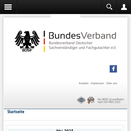
Sachverständiger werden
Sachverständiger Ausbildung
Kontakt
Impressum
Über uns
Der BDSF ist zertifiziert
nach ISO 9001:2015
Startseite