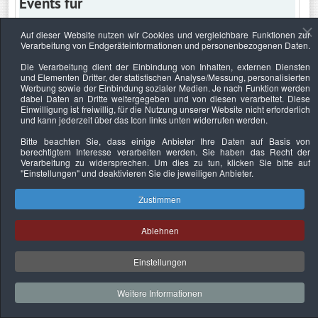
Events für
Auf dieser Website nutzen wir Cookies und vergleichbare Funktionen zur
Verarbeitung von Endgeräteinformationen und personenbezogenen Daten.
Montag, 29. Mai 2023
Die Verarbeitung dient der Einbindung von Inhalten, externen Diensten
und Elementen Dritter, der statistischen Analyse/Messung, personalisierten
Keine Termine
Werbung sowie der Einbindung sozialer Medien. Je nach Funktion werden
dabei Daten an Dritte weitergegeben und von diesen verarbeitet. Diese
Einwilligung ist freiwillig, für die Nutzung unserer Website nicht erforderlich
und kann jederzeit über das Icon links unten widerrufen werden.
Bitte beachten Sie, dass einige Anbieter Ihre Daten auf Basis von
Datenschutzerklärung
Urheberrechtsnachweise
Nachhaltigkeit
berechtigtem Interesse verarbeiten werden. Sie haben das Recht der
Verarbeitung zu widersprechen. Um dies zu tun, klicken Sie bitte auf
Copyright © 2026. Bundesverband Deutscher
"Einstellungen"
und deaktivieren Sie die jeweiligen Anbieter.
Sachverständiger und Fachgutachter e.V..
Zustimmen
Ablehnen
Einstellungen
Weitere Informationen