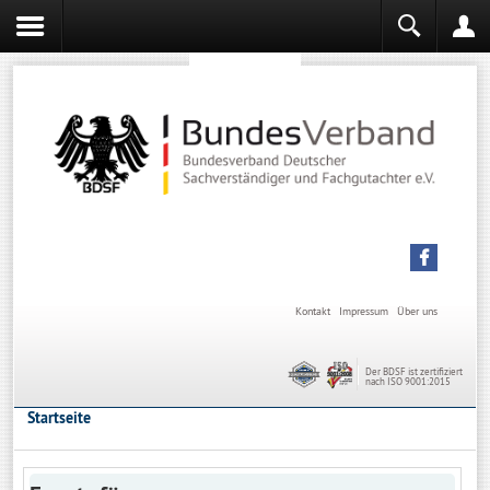
Sachverständiger werden
Sachverständiger Ausbildung
Kontakt
Impressum
Über uns
Der BDSF ist zertifiziert
nach ISO 9001:2015
Startseite