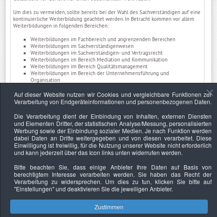
Um dies zu vermeiden, sollte bereits bei der Wahl des Sachverständigen auf eine
kontinuierliche Weiterbildung geachtet werden. In Betracht kommen vor allem
Weiterbildungen in folgenden Bereichen:
Weiterbildungen im Fachbereich und angrenzenden Bereichen
Weiterbildungen im Sachverständigenwesen
Weiterbildungen im Sachverständigen- und Vertragsrecht
Weiterbildungen im Bereich Mediation und Kommunikation
Weiterbildungen im Bereich Qualitätsmanagement
Weiterbildungen im Bereich der Unternehmensführung und
Organisation
Auf dieser Website nutzen wir Cookies und vergleichbare Funktionen zur
Die Weiterbildung des Sachverständigen ist nicht, wie allgemein angenommen
Verarbeitung von Endgeräteinformationen und personenbezogenen Daten.
wird, ein lobenswertes Beiwerk. Vielmehr ist die regelmäßige Weiterbildung eine
Pflicht, um die Erstellung fachlich korrekter Gutachten gegenüber Gerichten und
Die Verarbeitung dient der Einbindung von Inhalten, externen Diensten
anderen Auftraggebern garantieren zu können.
und Elementen Dritter, der statistischen Analyse/Messung, personalisierten
Werbung sowie der Einbindung sozialer Medien. Je nach Funktion werden
Ist der Sachverständige von einer nach
DIN EN ISO/IEC 17024
akkreditierten
dabei Daten an Dritte weitergegeben und von diesen verarbeitet. Diese
Zertifizierungsstelle zertifiziert, wird die Ausbildung und die kontinuierliche
Einwilligung ist freiwillig, für die Nutzung unserer Website nicht erforderlich
Weiterbildung durch die Zertifizierungsstelle überwacht, so dass der
und kann jederzeit über das Icon links unten widerrufen werden.
Auftraggeber auf ein besonders hohes Maß an Kompetenz und Sachverstand
aber auch auf eine fundiertes und aktuelles Fachwissen vertrauen kann.
Bitte beachten Sie, dass einige Anbieter Ihre Daten auf Basis von
Die Aus- und Weiterbildung des Sachverständigen ist für den Auftraggeber eine
berechtigtem Interesse verarbeiten werden. Sie haben das Recht der
wichtige Voraussetzung, um die Wahrscheinlichkeit einer späteren Verwertbarkeit
Verarbeitung zu widersprechen. Um dies zu tun, klicken Sie bitte auf
des Gutachtens zu erhöhen.
"Einstellungen"
und deaktivieren Sie die jeweiligen Anbieter.
Weitere Informationen
Zustimmen