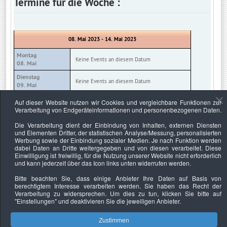
Termine für die Woche :
08. Mai 2023 - 14. Mai 2023
Montag
Keine Events an diesem Datum
08. Mai
Dienstag
Keine Events an diesem Datum
09. Mai
Mittwoch
Auf dieser Website nutzen wir Cookies und vergleichbare Funktionen zur
Keine Events an diesem Datum
10. Mai
Verarbeitung von Endgeräteinformationen und personenbezogenen Daten.
Donnerstag
Die Verarbeitung dient der Einbindung von Inhalten, externen Diensten
Keine Events an diesem Datum
11. Mai
und Elementen Dritter, der statistischen Analyse/Messung, personalisierten
Werbung sowie der Einbindung sozialer Medien. Je nach Funktion werden
Freitag
Keine Events an diesem Datum
dabei Daten an Dritte weitergegeben und von diesen verarbeitet. Diese
12. Mai
Einwilligung ist freiwillig, für die Nutzung unserer Website nicht erforderlich
und kann jederzeit über das Icon links unten widerrufen werden.
Samstag
Keine Events an diesem Datum
13. Mai
Bitte beachten Sie, dass einige Anbieter Ihre Daten auf Basis von
berechtigtem Interesse verarbeiten werden. Sie haben das Recht der
Sonntag
Keine Events an diesem Datum
Verarbeitung zu widersprechen. Um dies zu tun, klicken Sie bitte auf
14. Mai
"Einstellungen"
und deaktivieren Sie die jeweiligen Anbieter.
Zustimmen