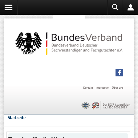
Sachverständiger werden
Sachverständiger Ausbildung
Kontakt
Impressum
Über uns
Der BDSF ist zertifiziert
nach ISO 9001:2015
Startseite