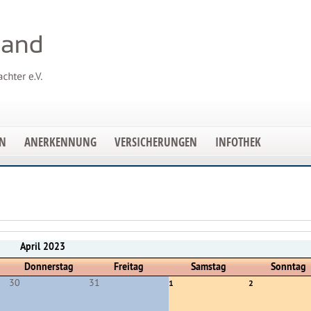
EN
ANERKENNUNG
VERSICHERUNGEN
INFOTHEK
April 2023
Donnerstag
Freitag
Samstag
Sonntag
30
31
1
2