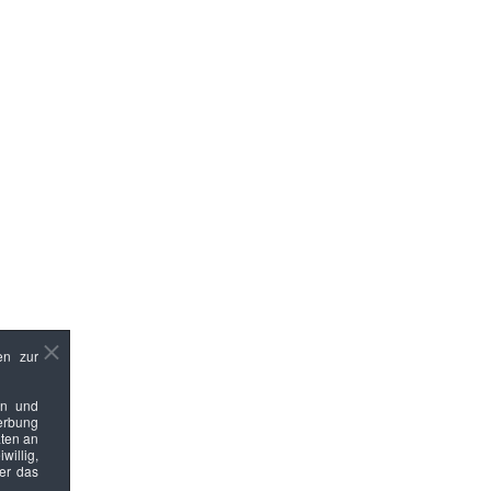
en zur
en und
Werbung
ten an
willig,
ber das