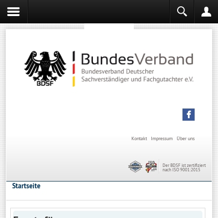
Sachverständiger werden
Sachverständiger Ausbildung
Kontakt
Impressum
Über uns
Der BDSF ist zertifiziert
nach ISO 9001:2015
Startseite