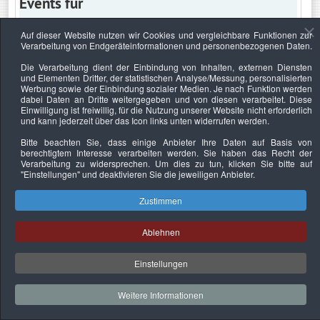
Events für
Auf dieser Website nutzen wir Cookies und vergleichbare Funktionen zur
Verarbeitung von Endgeräteinformationen und personenbezogenen Daten.
Mittwoch, 19. April 2023
Die Verarbeitung dient der Einbindung von Inhalten, externen Diensten
und Elementen Dritter, der statistischen Analyse/Messung, personalisierten
Keine Termine
Werbung sowie der Einbindung sozialer Medien. Je nach Funktion werden
dabei Daten an Dritte weitergegeben und von diesen verarbeitet. Diese
Einwilligung ist freiwillig, für die Nutzung unserer Website nicht erforderlich
und kann jederzeit über das Icon links unten widerrufen werden.
Bitte beachten Sie, dass einige Anbieter Ihre Daten auf Basis von
Datenschutzerklärung
Urheberrechtsnachweise
Nachhaltigkeit
berechtigtem Interesse verarbeiten werden. Sie haben das Recht der
Verarbeitung zu widersprechen. Um dies zu tun, klicken Sie bitte auf
Copyright © 2026. Bundesverband Deutscher
"Einstellungen"
und deaktivieren Sie die jeweiligen Anbieter.
Sachverständiger und Fachgutachter e.V..
Zustimmen
Ablehnen
Einstellungen
Weitere Informationen