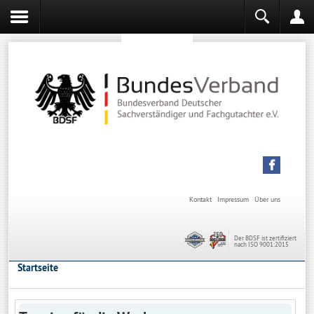
Sachverständiger werden
Sachverständiger Ausbildung
Kontakt
Impressum
Über uns
Der BDSF ist zertifiziert
nach ISO 9001:2015
Startseite