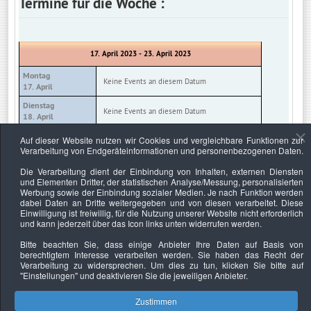
Termine für die Woche :
17. April 2023 - 23. April 2023
Montag
Keine Events an diesem Datum
17. April
Dienstag
Keine Events an diesem Datum
18. April
Mittwoch
Auf dieser Website nutzen wir Cookies und vergleichbare Funktionen zur
Keine Events an diesem Datum
19. April
Verarbeitung von Endgeräteinformationen und personenbezogenen Daten.
Donnerstag
Die Verarbeitung dient der Einbindung von Inhalten, externen Diensten
Keine Events an diesem Datum
20. April
und Elementen Dritter, der statistischen Analyse/Messung, personalisierten
Werbung sowie der Einbindung sozialer Medien. Je nach Funktion werden
Freitag
Keine Events an diesem Datum
dabei Daten an Dritte weitergegeben und von diesen verarbeitet. Diese
21. April
Einwilligung ist freiwillig, für die Nutzung unserer Website nicht erforderlich
und kann jederzeit über das Icon links unten widerrufen werden.
Samstag
Keine Events an diesem Datum
22. April
Bitte beachten Sie, dass einige Anbieter Ihre Daten auf Basis von
berechtigtem Interesse verarbeiten werden. Sie haben das Recht der
Sonntag
Keine Events an diesem Datum
Verarbeitung zu widersprechen. Um dies zu tun, klicken Sie bitte auf
23. April
"Einstellungen"
und deaktivieren Sie die jeweiligen Anbieter.
Zustimmen