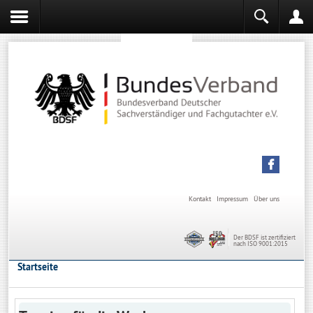
Sachverständiger werden
Sachverständiger Ausbildung
Kontakt
Impressum
Über uns
Der BDSF ist zertifiziert
nach ISO 9001:2015
Startseite