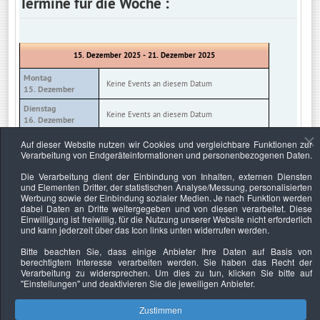
Termine für die Woche :
15. Dezember 2025 - 21. Dezember 2025
Montag
Keine Events an diesem Datum
15. Dezember
Dienstag
Keine Events an diesem Datum
16. Dezember
Mittwoch
Auf dieser Website nutzen wir Cookies und vergleichbare Funktionen zur
Keine Events an diesem Datum
17. Dezember
Verarbeitung von Endgeräteinformationen und personenbezogenen Daten.
Donnerstag
Die Verarbeitung dient der Einbindung von Inhalten, externen Diensten
Keine Events an diesem Datum
18. Dezember
und Elementen Dritter, der statistischen Analyse/Messung, personalisierten
Werbung sowie der Einbindung sozialer Medien. Je nach Funktion werden
Freitag
Keine Events an diesem Datum
dabei Daten an Dritte weitergegeben und von diesen verarbeitet. Diese
19. Dezember
Einwilligung ist freiwillig, für die Nutzung unserer Website nicht erforderlich
und kann jederzeit über das Icon links unten widerrufen werden.
Samstag
Keine Events an diesem Datum
20. Dezember
Bitte beachten Sie, dass einige Anbieter Ihre Daten auf Basis von
berechtigtem Interesse verarbeiten werden. Sie haben das Recht der
Sonntag
Keine Events an diesem Datum
Verarbeitung zu widersprechen. Um dies zu tun, klicken Sie bitte auf
21. Dezember
"Einstellungen"
und deaktivieren Sie die jeweiligen Anbieter.
Zustimmen