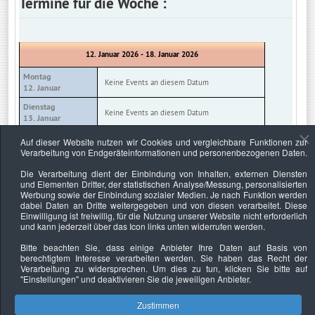
Termine für die Woche :
12. Januar 2026 - 18. Januar 2026
Montag
Keine Events an diesem Datum
12. Januar
Dienstag
Keine Events an diesem Datum
13. Januar
Mittwoch
Auf dieser Website nutzen wir Cookies und vergleichbare Funktionen zur
Keine Events an diesem Datum
14. Januar
Verarbeitung von Endgeräteinformationen und personenbezogenen Daten.
Donnerstag
Die Verarbeitung dient der Einbindung von Inhalten, externen Diensten
Keine Events an diesem Datum
15. Januar
und Elementen Dritter, der statistischen Analyse/Messung, personalisierten
Werbung sowie der Einbindung sozialer Medien. Je nach Funktion werden
Freitag
Keine Events an diesem Datum
dabei Daten an Dritte weitergegeben und von diesen verarbeitet. Diese
16. Januar
Einwilligung ist freiwillig, für die Nutzung unserer Website nicht erforderlich
und kann jederzeit über das Icon links unten widerrufen werden.
Samstag
Keine Events an diesem Datum
17. Januar
Bitte beachten Sie, dass einige Anbieter Ihre Daten auf Basis von
berechtigtem Interesse verarbeiten werden. Sie haben das Recht der
Sonntag
Keine Events an diesem Datum
Verarbeitung zu widersprechen. Um dies zu tun, klicken Sie bitte auf
18. Januar
"Einstellungen"
und deaktivieren Sie die jeweiligen Anbieter.
Zustimmen