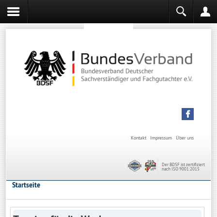
Sachverständiger werden
Sachverständiger Ausbildung
Kontakt
Impressum
Über uns
Der BDSF ist zertifiziert
nach ISO 9001:2015
Startseite