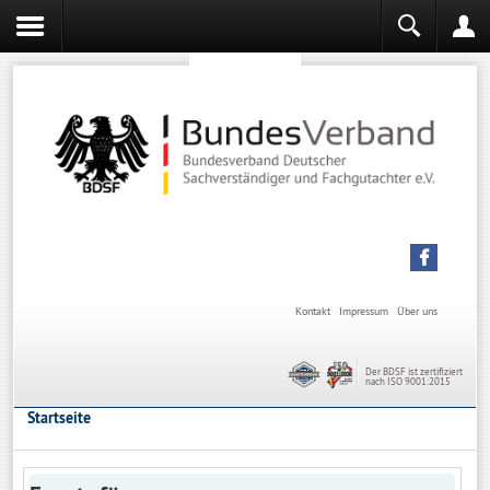
Sachverständiger werden
Sachverständiger Ausbildung
Kontakt
Impressum
Über uns
Der BDSF ist zertifiziert
nach ISO 9001:2015
Startseite