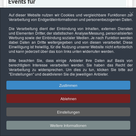
Events für
Auf dieser Website nutzen wir Cookies und vergleichbare Funktionen zur
Verarbeitung von Endgeräteinformationen und personenbezogenen Daten.
Dienstag, 16. Dezember 2025
Die Verarbeitung dient der Einbindung von Inhalten, externen Diensten
und Elementen Dritter, der statistischen Analyse/Messung, personalisierten
Keine Termine
Werbung sowie der Einbindung sozialer Medien. Je nach Funktion werden
dabei Daten an Dritte weitergegeben und von diesen verarbeitet. Diese
Einwilligung ist freiwillig, für die Nutzung unserer Website nicht erforderlich
und kann jederzeit über das Icon links unten widerrufen werden.
Bitte beachten Sie, dass einige Anbieter Ihre Daten auf Basis von
Datenschutzerklärung
Urheberrechtsnachweise
Nachhaltigkeit
berechtigtem Interesse verarbeiten werden. Sie haben das Recht der
Verarbeitung zu widersprechen. Um dies zu tun, klicken Sie bitte auf
Copyright © 2026. Bundesverband Deutscher
"Einstellungen"
und deaktivieren Sie die jeweiligen Anbieter.
Sachverständiger und Fachgutachter e.V..
Zustimmen
Ablehnen
Einstellungen
Weitere Informationen