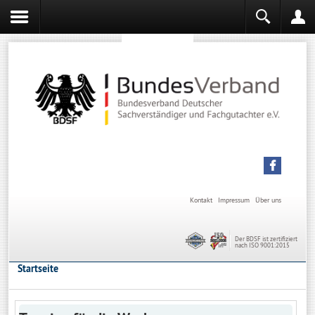
Sachverständiger werden
Sachverständiger Ausbildung
Kontakt
Impressum
Über uns
Der BDSF ist zertifiziert
nach ISO 9001:2015
Startseite