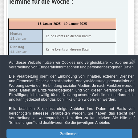
Termine für die Woche :
13. Januar 2025 - 19. Januar 2025
Montag
Keine Events an diesem Datum
13. Januar
Dienstag
Keine Events an diesem Datum
14. Januar
Mittwoch
Auf dieser Website nutzen wir Cookies und vergleichbare Funktionen zur
Keine Events an diesem Datum
15. Januar
Verarbeitung von Endgeräteinformationen und personenbezogenen Daten.
Donnerstag
Die Verarbeitung dient der Einbindung von Inhalten, externen Diensten
Keine Events an diesem Datum
16. Januar
und Elementen Dritter, der statistischen Analyse/Messung, personalisierten
Werbung sowie der Einbindung sozialer Medien. Je nach Funktion werden
Freitag
Keine Events an diesem Datum
dabei Daten an Dritte weitergegeben und von diesen verarbeitet. Diese
17. Januar
Einwilligung ist freiwillig, für die Nutzung unserer Website nicht erforderlich
und kann jederzeit über das Icon links unten widerrufen werden.
Samstag
Keine Events an diesem Datum
18. Januar
Bitte beachten Sie, dass einige Anbieter Ihre Daten auf Basis von
berechtigtem Interesse verarbeiten werden. Sie haben das Recht der
Sonntag
Keine Events an diesem Datum
Verarbeitung zu widersprechen. Um dies zu tun, klicken Sie bitte auf
19. Januar
"Einstellungen"
und deaktivieren Sie die jeweiligen Anbieter.
Zustimmen