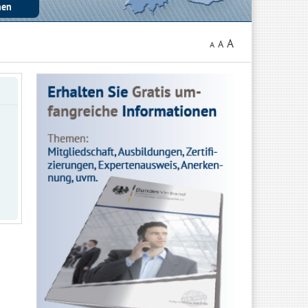
A
A
A