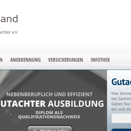
EN
ANERKENNUNG
VERSICHERUNGEN
INFOTHEK
Guta
Hier könne
ten Sachve
Geben Sie 
ein und dr