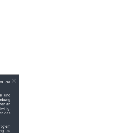
en zur
en und
Werbung
ten an
willig,
ber das
htigtem
ung zu