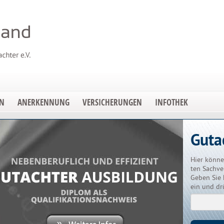
EN
ANERKENNUNG
VERSICHERUNGEN
INFOTHEK
Guta
Hier könne
ten Sachve
Geben Sie 
ein und dr