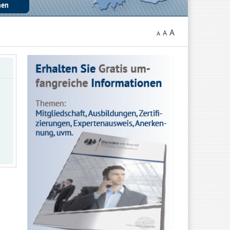
A
A
A