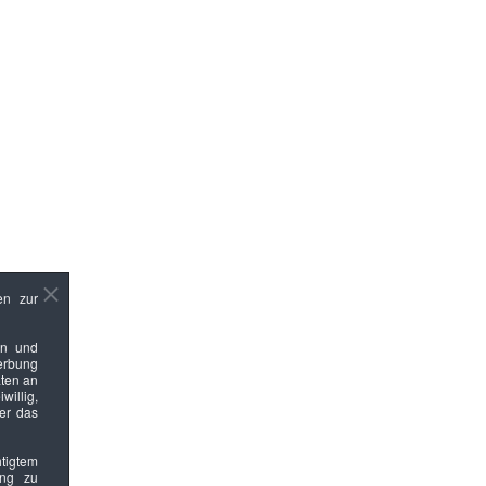
en zur
en und
Werbung
ten an
willig,
ber das
htigtem
ung zu