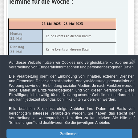
Termine für die Woche :
22. Mai 2023 - 28. Mai 2023
Montag
Keine Events an diesem Datum
22. Mai
Dienstag
Keine Events an diesem Datum
23. Mai
Mittwoch
Auf dieser Website nutzen wir Cookies und vergleichbare Funktionen zur
Keine Events an diesem Datum
24. Mai
Verarbeitung von Endgeräteinformationen und personenbezogenen Daten.
Donnerstag
Die Verarbeitung dient der Einbindung von Inhalten, externen Diensten
Keine Events an diesem Datum
25. Mai
und Elementen Dritter, der statistischen Analyse/Messung, personalisierten
Werbung sowie der Einbindung sozialer Medien. Je nach Funktion werden
Freitag
Keine Events an diesem Datum
dabei Daten an Dritte weitergegeben und von diesen verarbeitet. Diese
26. Mai
Einwilligung ist freiwillig, für die Nutzung unserer Website nicht erforderlich
und kann jederzeit über das Icon links unten widerrufen werden.
Samstag
Keine Events an diesem Datum
27. Mai
Bitte beachten Sie, dass einige Anbieter Ihre Daten auf Basis von
berechtigtem Interesse verarbeiten werden. Sie haben das Recht der
Sonntag
Keine Events an diesem Datum
Verarbeitung zu widersprechen. Um dies zu tun, klicken Sie bitte auf
28. Mai
"Einstellungen"
und deaktivieren Sie die jeweiligen Anbieter.
Zustimmen