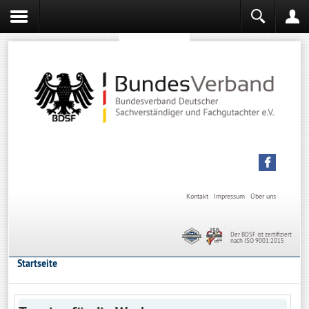
Sachverständiger werden
Sachverständiger Ausbildung
Kontakt
Impressum
Über uns
Der BDSF ist zertifiziert
nach ISO 9001:2015
Startseite