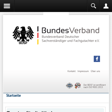
Sachverständiger werden
Sachverständiger Ausbildung
Kontakt
Impressum
Über uns
Der BDSF ist zertifiziert
nach ISO 9001:2015
Startseite