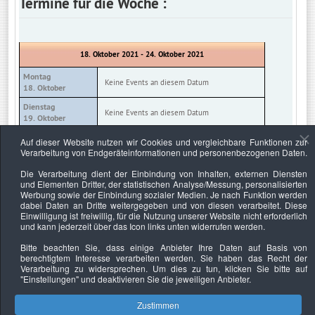
Termine für die Woche :
18. Oktober 2021 - 24. Oktober 2021
Montag
Keine Events an diesem Datum
18. Oktober
Dienstag
Keine Events an diesem Datum
19. Oktober
Mittwoch
Auf dieser Website nutzen wir Cookies und vergleichbare Funktionen zur
Keine Events an diesem Datum
20. Oktober
Verarbeitung von Endgeräteinformationen und personenbezogenen Daten.
Donnerstag
Die Verarbeitung dient der Einbindung von Inhalten, externen Diensten
Keine Events an diesem Datum
21. Oktober
und Elementen Dritter, der statistischen Analyse/Messung, personalisierten
Werbung sowie der Einbindung sozialer Medien. Je nach Funktion werden
Freitag
Keine Events an diesem Datum
dabei Daten an Dritte weitergegeben und von diesen verarbeitet. Diese
22. Oktober
Einwilligung ist freiwillig, für die Nutzung unserer Website nicht erforderlich
und kann jederzeit über das Icon links unten widerrufen werden.
Samstag
Keine Events an diesem Datum
23. Oktober
Bitte beachten Sie, dass einige Anbieter Ihre Daten auf Basis von
berechtigtem Interesse verarbeiten werden. Sie haben das Recht der
Sonntag
Keine Events an diesem Datum
Verarbeitung zu widersprechen. Um dies zu tun, klicken Sie bitte auf
24. Oktober
"Einstellungen"
und deaktivieren Sie die jeweiligen Anbieter.
Zustimmen