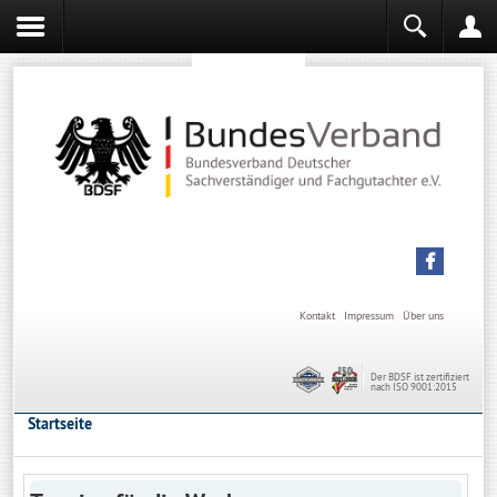
Sachverständiger werden
Sachverständiger Ausbildung
Kontakt
Impressum
Über uns
Der BDSF ist zertifiziert
nach ISO 9001:2015
Startseite