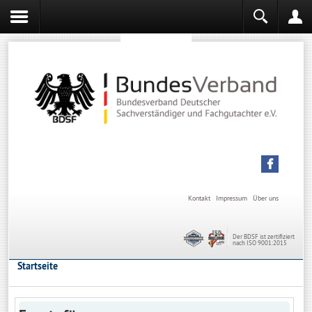
Sachverständiger werden
Sachverständiger Ausbildung
Kontakt
Impressum
Über uns
Der BDSF ist zertifiziert
nach ISO 9001:2015
Startseite