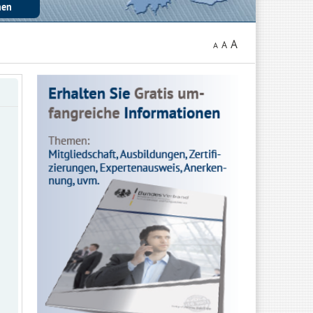
A
A
A