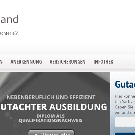
EN
ANERKENNUNG
VERSICHERUNGEN
INFOTHEK
Guta
Hier könne
ten Sachve
Geben Sie 
ein und dr