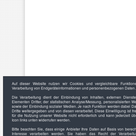
Auf dieser Website nutzen wir Cookies und vergleichbare Funktion
Verarbeitung von Endgeräteinformationen und personenbezogenen Daten.
Die Verarbeitung dient der Einbindung von Inhalten, externen Dienst
Elementen Dritter, der statistischen Analyse/Messung, personalisierten 
sowie der Einbindung sozialer Medien. Je nach Funktion werden dabei Da
Dritte weitergegeben und von diesen verarbeitet. Diese Einwilligung ist frei
für die Nutzung unserer Website nicht erforderlich und kann jederzeit ü
Icon links unten widerrufen werden.
Bitte beachten Sie, dass einige Anbieter Ihre Daten auf Basis von berec
Interesse verarbeiten werden. Sie haben das Recht der Verarbeit