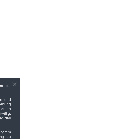
en zur
en und
Werbung
ten an
willig,
ber das
htigtem
ung zu