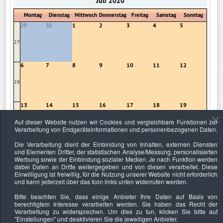
Juli 2020
Montag
Dienstag
Mittwoch
Donnerstag
Freitag
Samstag
Sonntag
1
2
3
4
5
29
30
27
6
7
8
9
10
11
12
28
13
14
15
16
17
18
19
Auf dieser Website nutzen wir Cookies und vergleichbare Funktionen zur
29
Verarbeitung von Endgeräteinformationen und personenbezogenen Daten.
Die Verarbeitung dient der Einbindung von Inhalten, externen Diensten
20
21
22
23
24
25
26
und Elementen Dritter, der statistischen Analyse/Messung, personalisierten
Werbung sowie der Einbindung sozialer Medien. Je nach Funktion werden
30
dabei Daten an Dritte weitergegeben und von diesen verarbeitet. Diese
Einwilligung ist freiwillig, für die Nutzung unserer Website nicht erforderlich
und kann jederzeit über das Icon links unten widerrufen werden.
27
28
29
30
31
1
2
Bitte beachten Sie, dass einige Anbieter Ihre Daten auf Basis von
31
berechtigtem Interesse verarbeiten werden. Sie haben das Recht der
Verarbeitung zu widersprechen. Um dies zu tun, klicken Sie bitte auf
"Einstellungen"
und deaktivieren Sie die jeweiligen Anbieter.