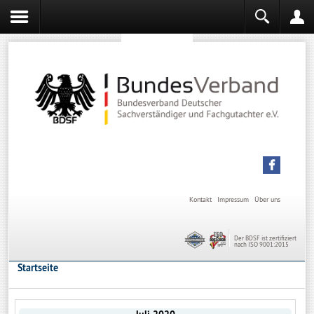
Sachverständiger werden
Sachverständiger Ausbildung
Kontakt
Impressum
Über uns
Der BDSF ist zertifiziert
nach ISO 9001:2015
Startseite