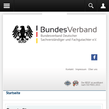
Sachverständiger werden
Sachverständiger Ausbildung
Kontakt
Impressum
Über uns
Der BDSF ist zertifiziert
nach ISO 9001:2015
Startseite