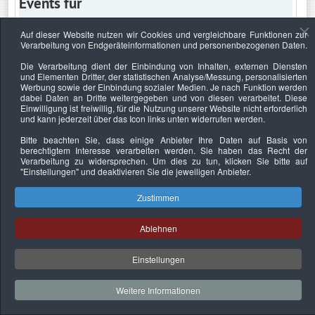
Events für
Auf dieser Website nutzen wir Cookies und vergleichbare Funktionen zur
Verarbeitung von Endgeräteinformationen und personenbezogenen Daten.
Donnerstag, 16. Juli 2020
Die Verarbeitung dient der Einbindung von Inhalten, externen Diensten
und Elementen Dritter, der statistischen Analyse/Messung, personalisierten
Keine Termine
Werbung sowie der Einbindung sozialer Medien. Je nach Funktion werden
dabei Daten an Dritte weitergegeben und von diesen verarbeitet. Diese
Einwilligung ist freiwillig, für die Nutzung unserer Website nicht erforderlich
und kann jederzeit über das Icon links unten widerrufen werden.
Bitte beachten Sie, dass einige Anbieter Ihre Daten auf Basis von
Datenschutzerklärung
Urheberrechtsnachweise
Nachhaltigkeit
berechtigtem Interesse verarbeiten werden. Sie haben das Recht der
Verarbeitung zu widersprechen. Um dies zu tun, klicken Sie bitte auf
Copyright © 2026. Bundesverband Deutscher
"Einstellungen"
und deaktivieren Sie die jeweiligen Anbieter.
Sachverständiger und Fachgutachter e.V..
Zustimmen
Ablehnen
Einstellungen
Weitere Informationen