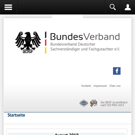
Sachverständiger werden
Sachverständiger Ausbildung
Kontakt
Impressum
Über uns
Der BDSF ist zertifiziert
nach ISO 9001:2015
Startseite