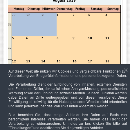
August 2019
Montag
Dienstag
Mittwoch
Donnerstag
Freitag
Samstag
Sonntag
1
2
3
4
29
30
31
31
5
6
7
8
9
10
11
32
12
13
14
15
16
17
18
Auf dieser Website nutzen wir Cookies und vergleichbare Funktionen zur
33
Verarbeitung von Endgeräteinformationen und personenbezogenen Daten.
Die Verarbeitung dient der Einbindung von Inhalten, externen Diensten
19
20
21
22
23
24
25
und Elementen Dritter, der statistischen Analyse/Messung, personalisierten
Erfolgreich
Professionelle
Auftritt des
als ...
...
Sa ...
Werbung sowie der Einbindung sozialer Medien. Je nach Funktion werden
34
dabei Daten an Dritte weitergegeben und von diesen verarbeitet. Diese
Einwilligung ist freiwillig, für die Nutzung unserer Website nicht erforderlich
und kann jederzeit über das Icon links unten widerrufen werden.
26
27
28
29
30
31
1
Bitte beachten Sie, dass einige Anbieter Ihre Daten auf Basis von
35
berechtigtem Interesse verarbeiten werden. Sie haben das Recht der
Verarbeitung zu widersprechen. Um dies zu tun, klicken Sie bitte auf
"Einstellungen"
und deaktivieren Sie die jeweiligen Anbieter.