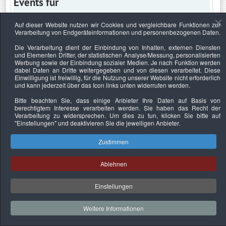
Events für
Auf dieser Website nutzen wir Cookies und vergleichbare Funktionen zur
Verarbeitung von Endgeräteinformationen und personenbezogenen Daten.
Montag, 12. August 2019
Die Verarbeitung dient der Einbindung von Inhalten, externen Diensten
und Elementen Dritter, der statistischen Analyse/Messung, personalisierten
Keine Termine
Werbung sowie der Einbindung sozialer Medien. Je nach Funktion werden
dabei Daten an Dritte weitergegeben und von diesen verarbeitet. Diese
Einwilligung ist freiwillig, für die Nutzung unserer Website nicht erforderlich
und kann jederzeit über das Icon links unten widerrufen werden.
Bitte beachten Sie, dass einige Anbieter Ihre Daten auf Basis von
Datenschutzerklärung
Urheberrechtsnachweise
Nachhaltigkeit
berechtigtem Interesse verarbeiten werden. Sie haben das Recht der
Verarbeitung zu widersprechen. Um dies zu tun, klicken Sie bitte auf
Copyright © 2026. Bundesverband Deutscher
"Einstellungen"
und deaktivieren Sie die jeweiligen Anbieter.
Sachverständiger und Fachgutachter e.V..
Zustimmen
Ablehnen
Einstellungen
Weitere Informationen