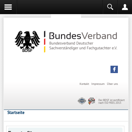
Sachverständiger werden
Sachverständiger Ausbildung
Kontakt
Impressum
Über uns
Der BDSF ist zertifiziert
nach ISO 9001:2015
Startseite