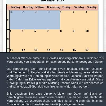
November 2019
Montag
Dienstag
Mittwoch
Donnerstag
Freitag
Samstag
Sonntag
1
2
3
28
29
30
31
44
4
5
6
7
8
9
10
45
11
12
13
14
15
16
17
Auf dieser Website nutzen wir Cookies und vergleichbare Funktionen zur
46
Verarbeitung von Endgeräteinformationen und personenbezogenen Daten.
Die Verarbeitung dient der Einbindung von Inhalten, externen Diensten
18
19
20
21
22
23
24
und Elementen Dritter, der statistischen Analyse/Messung, personalisierten
Werbung sowie der Einbindung sozialer Medien. Je nach Funktion werden
47
dabei Daten an Dritte weitergegeben und von diesen verarbeitet. Diese
Einwilligung ist freiwillig, für die Nutzung unserer Website nicht erforderlich
und kann jederzeit über das Icon links unten widerrufen werden.
25
26
27
28
29
30
1
Bitte beachten Sie, dass einige Anbieter Ihre Daten auf Basis von
48
berechtigtem Interesse verarbeiten werden. Sie haben das Recht der
Verarbeitung zu widersprechen. Um dies zu tun, klicken Sie bitte auf
"Einstellungen"
und deaktivieren Sie die jeweiligen Anbieter.