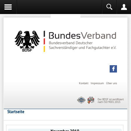
Sachverständiger werden
Sachverständiger Ausbildung
Kontakt
Impressum
Über uns
Der BDSF ist zertifiziert
nach ISO 9001:2015
Startseite