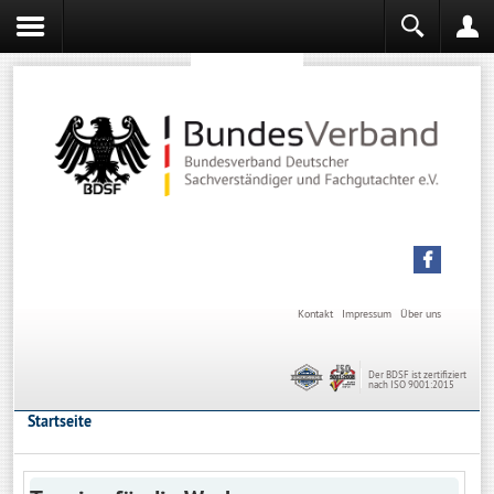
Sachverständiger werden
Sachverständiger Ausbildung
Kontakt
Impressum
Über uns
Der BDSF ist zertifiziert
nach ISO 9001:2015
Startseite