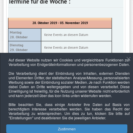
Termine für die Woche :
28. Oktober 2019 - 03. November 2019
Montag
Keine Events an diesem Datum
28. Oktober
Dienstag
Keine Events an diesem Datum
29. Oktober
Mittwoch
Auf dieser Website nutzen wir Cookies und vergleichbare Funktionen zur
Keine Events an diesem Datum
30. Oktober
Verarbeitung von Endgeräteinformationen und personenbezogenen Daten.
Donnerstag
Die Verarbeitung dient der Einbindung von Inhalten, externen Diensten
Keine Events an diesem Datum
31. Oktober
und Elementen Dritter, der statistischen Analyse/Messung, personalisierten
Werbung sowie der Einbindung sozialer Medien. Je nach Funktion werden
Freitag
Keine Events an diesem Datum
dabei Daten an Dritte weitergegeben und von diesen verarbeitet. Diese
01. November
Einwilligung ist freiwillig, für die Nutzung unserer Website nicht erforderlich
und kann jederzeit über das Icon links unten widerrufen werden.
Samstag
Keine Events an diesem Datum
02. November
Bitte beachten Sie, dass einige Anbieter Ihre Daten auf Basis von
berechtigtem Interesse verarbeiten werden. Sie haben das Recht der
Sonntag
Keine Events an diesem Datum
Verarbeitung zu widersprechen. Um dies zu tun, klicken Sie bitte auf
03. November
"Einstellungen"
und deaktivieren Sie die jeweiligen Anbieter.
Zustimmen