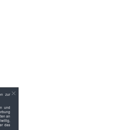
en zur
en und
Werbung
ten an
willig,
ber das