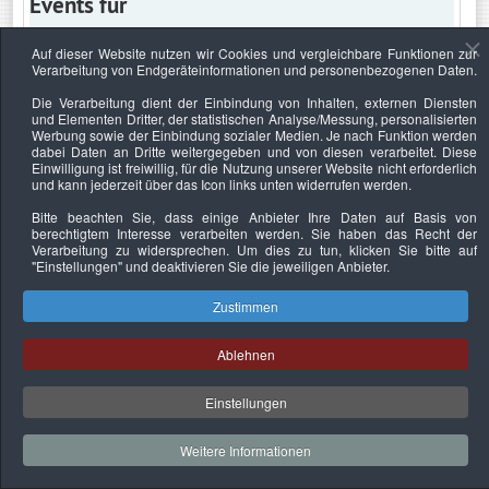
Events für
Auf dieser Website nutzen wir Cookies und vergleichbare Funktionen zur
Verarbeitung von Endgeräteinformationen und personenbezogenen Daten.
Freitag, 17. März 2023
Die Verarbeitung dient der Einbindung von Inhalten, externen Diensten
und Elementen Dritter, der statistischen Analyse/Messung, personalisierten
Keine Termine
Werbung sowie der Einbindung sozialer Medien. Je nach Funktion werden
dabei Daten an Dritte weitergegeben und von diesen verarbeitet. Diese
Einwilligung ist freiwillig, für die Nutzung unserer Website nicht erforderlich
und kann jederzeit über das Icon links unten widerrufen werden.
Bitte beachten Sie, dass einige Anbieter Ihre Daten auf Basis von
Datenschutzerklärung
Urheberrechtsnachweise
Nachhaltigkeit
berechtigtem Interesse verarbeiten werden. Sie haben das Recht der
Verarbeitung zu widersprechen. Um dies zu tun, klicken Sie bitte auf
Copyright © 2026. Bundesverband Deutscher
"Einstellungen"
und deaktivieren Sie die jeweiligen Anbieter.
Sachverständiger und Fachgutachter e.V..
Zustimmen
Ablehnen
Einstellungen
Weitere Informationen