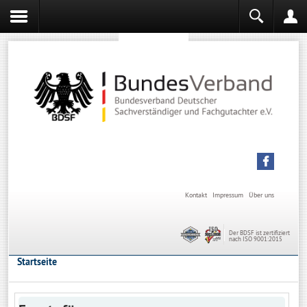
Sachverständiger werden
Sachverständiger Ausbildung
Kontakt
Impressum
Über uns
Der BDSF ist zertifiziert
nach ISO 9001:2015
Startseite