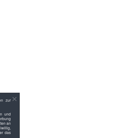
en zur
en und
Werbung
ten an
willig,
ber das