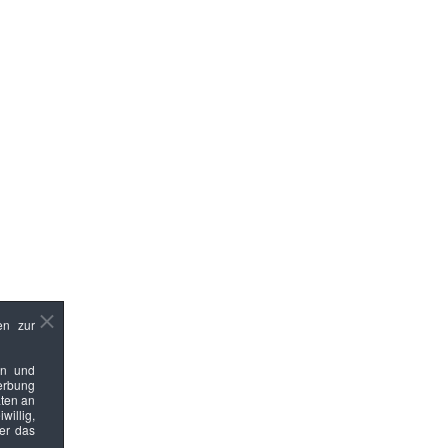
en zur
en und
Werbung
ten an
willig,
ber das