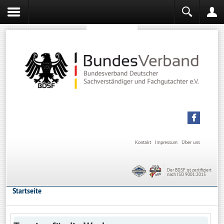
Sachverständiger werden
Sachverständiger Ausbildung
Kontakt
Impressum
Über uns
Der BDSF ist zertifiziert
nach ISO 9001:2015
Startseite