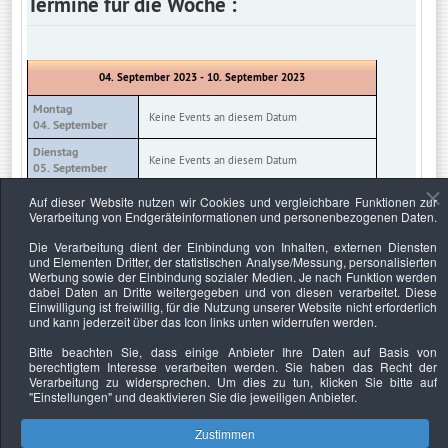
Termine für die Woche :
04. September 2023 - 10. September 2023
Montag
Keine Events an diesem Datum
04. September
Dienstag
Keine Events an diesem Datum
05. September
Mittwoch
Auf dieser Website nutzen wir Cookies und vergleichbare Funktionen zur
Keine Events an diesem Datum
06. September
Verarbeitung von Endgeräteinformationen und personenbezogenen Daten.
Donnerstag
Die Verarbeitung dient der Einbindung von Inhalten, externen Diensten
Keine Events an diesem Datum
07. September
und Elementen Dritter, der statistischen Analyse/Messung, personalisierten
Werbung sowie der Einbindung sozialer Medien. Je nach Funktion werden
Freitag
Keine Events an diesem Datum
dabei Daten an Dritte weitergegeben und von diesen verarbeitet. Diese
08. September
Einwilligung ist freiwillig, für die Nutzung unserer Website nicht erforderlich
und kann jederzeit über das Icon links unten widerrufen werden.
Samstag
Keine Events an diesem Datum
09. September
Bitte beachten Sie, dass einige Anbieter Ihre Daten auf Basis von
berechtigtem Interesse verarbeiten werden. Sie haben das Recht der
Sonntag
Keine Events an diesem Datum
Verarbeitung zu widersprechen. Um dies zu tun, klicken Sie bitte auf
10. September
"Einstellungen"
und deaktivieren Sie die jeweiligen Anbieter.
Zustimmen