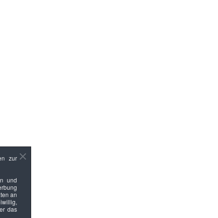
en zur
en und
Werbung
ten an
willig,
ber das