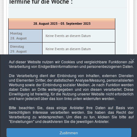
Termine für die Woche :
28. August 2023 - 03. September 2023
Montag
Keine Events an diesem Datum
28. August
Dienstag
Keine Events an diesem Datum
29. August
Mittwoch
Auf dieser Website nutzen wir Cookies und vergleichbare Funktionen zur
Keine Events an diesem Datum
30. August
Verarbeitung von Endgeräteinformationen und personenbezogenen Daten.
Donnerstag
Die Verarbeitung dient der Einbindung von Inhalten, externen Diensten
Keine Events an diesem Datum
31. August
und Elementen Dritter, der statistischen Analyse/Messung, personalisierten
Werbung sowie der Einbindung sozialer Medien. Je nach Funktion werden
Freitag
Keine Events an diesem Datum
dabei Daten an Dritte weitergegeben und von diesen verarbeitet. Diese
01. September
Einwilligung ist freiwillig, für die Nutzung unserer Website nicht erforderlich
und kann jederzeit über das Icon links unten widerrufen werden.
Samstag
Keine Events an diesem Datum
02. September
Bitte beachten Sie, dass einige Anbieter Ihre Daten auf Basis von
berechtigtem Interesse verarbeiten werden. Sie haben das Recht der
Sonntag
Keine Events an diesem Datum
Verarbeitung zu widersprechen. Um dies zu tun, klicken Sie bitte auf
03. September
"Einstellungen"
und deaktivieren Sie die jeweiligen Anbieter.
Zustimmen