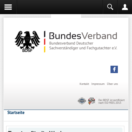
Sachverständiger werden
Sachverständiger Ausbildung
Kontakt
Impressum
Über uns
Der BDSF ist zertifiziert
nach ISO 9001:2015
Startseite