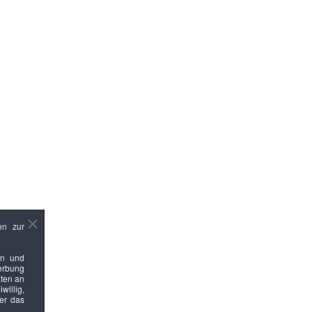
en zur
en und
Werbung
ten an
willig,
ber das