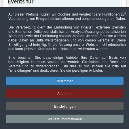
Events für
Auf dieser Website nutzen wir Cookies und vergleichbare Funktionen zur
Verarbeitung von Endgeräteinformationen und personenbezogenen Daten.
Montag, 28. August 2023
Die Verarbeitung dient der Einbindung von Inhalten, externen Diensten
und Elementen Dritter, der statistischen Analyse/Messung, personalisierten
Keine Termine
Werbung sowie der Einbindung sozialer Medien. Je nach Funktion werden
dabei Daten an Dritte weitergegeben und von diesen verarbeitet. Diese
Einwilligung ist freiwillig, für die Nutzung unserer Website nicht erforderlich
und kann jederzeit über das Icon links unten widerrufen werden.
Bitte beachten Sie, dass einige Anbieter Ihre Daten auf Basis von
Datenschutzerklärung
Urheberrechtsnachweise
Nachhaltigkeit
berechtigtem Interesse verarbeiten werden. Sie haben das Recht der
Verarbeitung zu widersprechen. Um dies zu tun, klicken Sie bitte auf
Copyright © 2026. Bundesverband Deutscher
"Einstellungen"
und deaktivieren Sie die jeweiligen Anbieter.
Sachverständiger und Fachgutachter e.V..
Zustimmen
Ablehnen
Einstellungen
Weitere Informationen