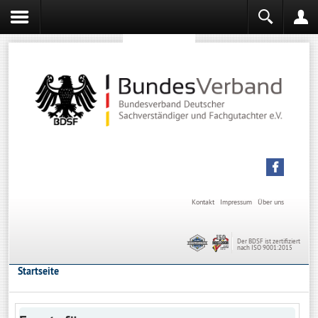
Sachverständiger werden
Sachverständiger Ausbildung
Kontakt
Impressum
Über uns
Der BDSF ist zertifiziert
nach ISO 9001:2015
Startseite