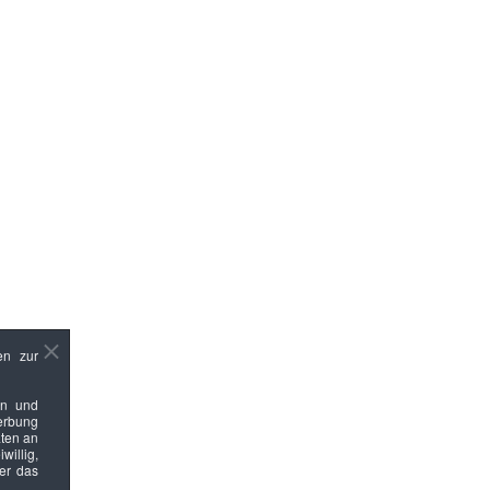
en zur
en und
Werbung
ten an
willig,
ber das