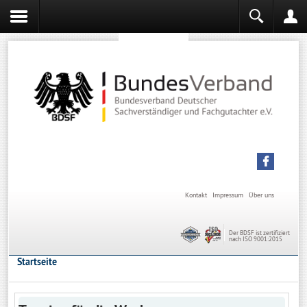
Sachverständiger werden
Sachverständiger Ausbildung
Kontakt
Impressum
Über uns
Der BDSF ist zertifiziert
nach ISO 9001:2015
Startseite