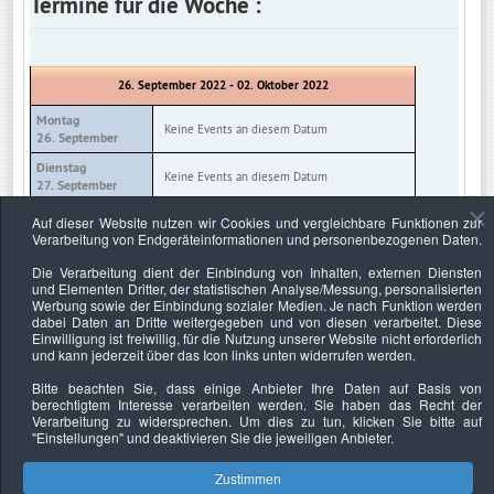
Termine für die Woche :
26. September 2022 - 02. Oktober 2022
Montag
Keine Events an diesem Datum
26. September
Dienstag
Keine Events an diesem Datum
27. September
Mittwoch
Auf dieser Website nutzen wir Cookies und vergleichbare Funktionen zur
Keine Events an diesem Datum
28. September
Verarbeitung von Endgeräteinformationen und personenbezogenen Daten.
Donnerstag
Die Verarbeitung dient der Einbindung von Inhalten, externen Diensten
Keine Events an diesem Datum
29. September
und Elementen Dritter, der statistischen Analyse/Messung, personalisierten
Werbung sowie der Einbindung sozialer Medien. Je nach Funktion werden
Freitag
Keine Events an diesem Datum
dabei Daten an Dritte weitergegeben und von diesen verarbeitet. Diese
30. September
Einwilligung ist freiwillig, für die Nutzung unserer Website nicht erforderlich
und kann jederzeit über das Icon links unten widerrufen werden.
Samstag
Keine Events an diesem Datum
01. Oktober
Bitte beachten Sie, dass einige Anbieter Ihre Daten auf Basis von
berechtigtem Interesse verarbeiten werden. Sie haben das Recht der
Sonntag
Keine Events an diesem Datum
Verarbeitung zu widersprechen. Um dies zu tun, klicken Sie bitte auf
02. Oktober
"Einstellungen"
und deaktivieren Sie die jeweiligen Anbieter.
Zustimmen