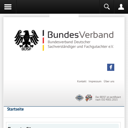
Sachverständiger werden
Sachverständiger Ausbildung
Kontakt
Impressum
Über uns
Der BDSF ist zertifiziert
nach ISO 9001:2015
Startseite