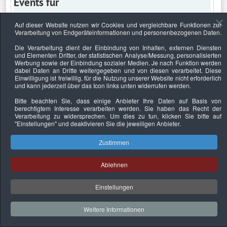
Events für
Auf dieser Website nutzen wir Cookies und vergleichbare Funktionen zur
Verarbeitung von Endgeräteinformationen und personenbezogenen Daten.
Samstag, 1. Oktober 2022
Die Verarbeitung dient der Einbindung von Inhalten, externen Diensten
und Elementen Dritter, der statistischen Analyse/Messung, personalisierten
Keine Termine
Werbung sowie der Einbindung sozialer Medien. Je nach Funktion werden
dabei Daten an Dritte weitergegeben und von diesen verarbeitet. Diese
Einwilligung ist freiwillig, für die Nutzung unserer Website nicht erforderlich
und kann jederzeit über das Icon links unten widerrufen werden.
Bitte beachten Sie, dass einige Anbieter Ihre Daten auf Basis von
Datenschutzerklärung
Urheberrechtsnachweise
Nachhaltigkeit
berechtigtem Interesse verarbeiten werden. Sie haben das Recht der
Verarbeitung zu widersprechen. Um dies zu tun, klicken Sie bitte auf
Copyright © 2026. Bundesverband Deutscher
"Einstellungen"
und deaktivieren Sie die jeweiligen Anbieter.
Sachverständiger und Fachgutachter e.V..
Zustimmen
Ablehnen
Einstellungen
Weitere Informationen