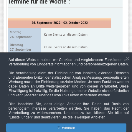
Termine für die Woche :
26. September 2022 - 02. Oktober 2022
Montag
Keine Events an diesem Datum
26. September
Dienstag
Keine Events an diesem Datum
27. September
Mittwoch
Auf dieser Website nutzen wir Cookies und vergleichbare Funktionen zur
Keine Events an diesem Datum
28. September
Verarbeitung von Endgeräteinformationen und personenbezogenen Daten.
Donnerstag
Die Verarbeitung dient der Einbindung von Inhalten, externen Diensten
Keine Events an diesem Datum
29. September
und Elementen Dritter, der statistischen Analyse/Messung, personalisierten
Werbung sowie der Einbindung sozialer Medien. Je nach Funktion werden
Freitag
Keine Events an diesem Datum
dabei Daten an Dritte weitergegeben und von diesen verarbeitet. Diese
30. September
Einwilligung ist freiwillig, für die Nutzung unserer Website nicht erforderlich
und kann jederzeit über das Icon links unten widerrufen werden.
Samstag
Keine Events an diesem Datum
01. Oktober
Bitte beachten Sie, dass einige Anbieter Ihre Daten auf Basis von
berechtigtem Interesse verarbeiten werden. Sie haben das Recht der
Sonntag
Keine Events an diesem Datum
Verarbeitung zu widersprechen. Um dies zu tun, klicken Sie bitte auf
02. Oktober
"Einstellungen"
und deaktivieren Sie die jeweiligen Anbieter.
Zustimmen