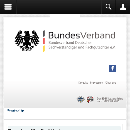
Sachverständiger werden
Sachverständiger Ausbildung
Kontakt
Impressum
Über uns
Der BDSF ist zertifiziert
nach ISO 9001:2015
Startseite