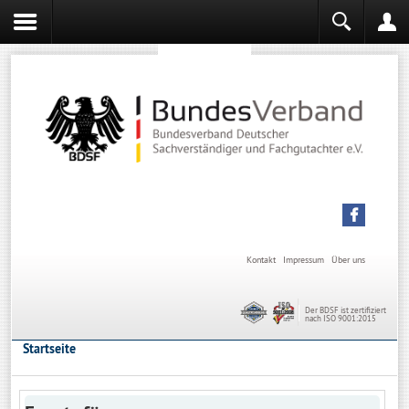
Sachverständiger werden
Sachverständiger Ausbildung
Kontakt
Impressum
Über uns
Der BDSF ist zertifiziert
nach ISO 9001:2015
Startseite