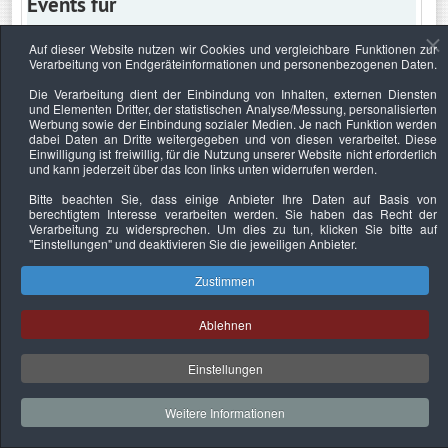
Events für
Auf dieser Website nutzen wir Cookies und vergleichbare Funktionen zur
Verarbeitung von Endgeräteinformationen und personenbezogenen Daten.
Sonntag, 2. Oktober 2022
Die Verarbeitung dient der Einbindung von Inhalten, externen Diensten
und Elementen Dritter, der statistischen Analyse/Messung, personalisierten
Keine Termine
Werbung sowie der Einbindung sozialer Medien. Je nach Funktion werden
dabei Daten an Dritte weitergegeben und von diesen verarbeitet. Diese
Einwilligung ist freiwillig, für die Nutzung unserer Website nicht erforderlich
und kann jederzeit über das Icon links unten widerrufen werden.
Bitte beachten Sie, dass einige Anbieter Ihre Daten auf Basis von
Datenschutzerklärung
Urheberrechtsnachweise
Nachhaltigkeit
berechtigtem Interesse verarbeiten werden. Sie haben das Recht der
Verarbeitung zu widersprechen. Um dies zu tun, klicken Sie bitte auf
Copyright © 2026. Bundesverband Deutscher
"Einstellungen"
und deaktivieren Sie die jeweiligen Anbieter.
Sachverständiger und Fachgutachter e.V..
Zustimmen
Ablehnen
Einstellungen
Weitere Informationen