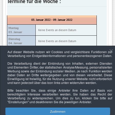
Termine für die Woche :
03. Januar 2022 - 09. Januar 2022
Montag
Keine Events an diesem Datum
03. Januar
Dienstag
Keine Events an diesem Datum
04. Januar
Mittwoch
Auf dieser Website nutzen wir Cookies und vergleichbare Funktionen zur
Keine Events an diesem Datum
05. Januar
Verarbeitung von Endgeräteinformationen und personenbezogenen Daten.
Donnerstag
Die Verarbeitung dient der Einbindung von Inhalten, externen Diensten
Keine Events an diesem Datum
06. Januar
und Elementen Dritter, der statistischen Analyse/Messung, personalisierten
Werbung sowie der Einbindung sozialer Medien. Je nach Funktion werden
Freitag
Keine Events an diesem Datum
dabei Daten an Dritte weitergegeben und von diesen verarbeitet. Diese
07. Januar
Einwilligung ist freiwillig, für die Nutzung unserer Website nicht erforderlich
und kann jederzeit über das Icon links unten widerrufen werden.
Samstag
Keine Events an diesem Datum
08. Januar
Bitte beachten Sie, dass einige Anbieter Ihre Daten auf Basis von
berechtigtem Interesse verarbeiten werden. Sie haben das Recht der
Sonntag
Keine Events an diesem Datum
Verarbeitung zu widersprechen. Um dies zu tun, klicken Sie bitte auf
09. Januar
"Einstellungen"
und deaktivieren Sie die jeweiligen Anbieter.
Zustimmen