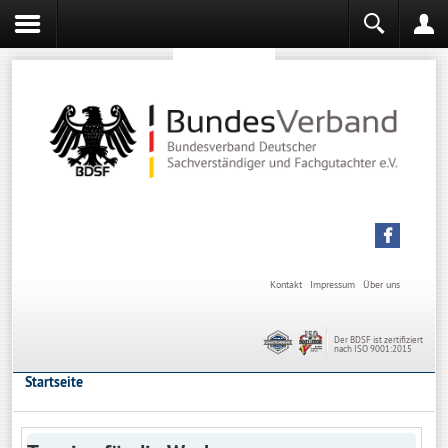
Sachverständiger werden
Sachverständiger Ausbildung
Kontakt
Impressum
Über uns
Der BDSF ist zertifiziert
nach ISO 9001:2015
Startseite