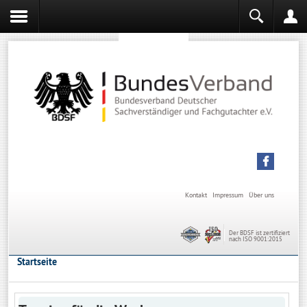
Sachverständiger werden
Sachverständiger Ausbildung
Kontakt
Impressum
Über uns
Der BDSF ist zertifiziert
nach ISO 9001:2015
Startseite