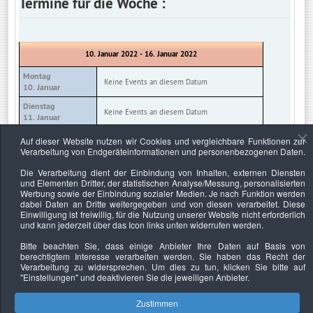
Termine für die Woche :
10. Januar 2022 - 16. Januar 2022
Montag
Keine Events an diesem Datum
10. Januar
Dienstag
Keine Events an diesem Datum
11. Januar
Mittwoch
Auf dieser Website nutzen wir Cookies und vergleichbare Funktionen zur
Keine Events an diesem Datum
12. Januar
Verarbeitung von Endgeräteinformationen und personenbezogenen Daten.
Donnerstag
Die Verarbeitung dient der Einbindung von Inhalten, externen Diensten
Keine Events an diesem Datum
13. Januar
und Elementen Dritter, der statistischen Analyse/Messung, personalisierten
Werbung sowie der Einbindung sozialer Medien. Je nach Funktion werden
Freitag
Keine Events an diesem Datum
dabei Daten an Dritte weitergegeben und von diesen verarbeitet. Diese
14. Januar
Einwilligung ist freiwillig, für die Nutzung unserer Website nicht erforderlich
und kann jederzeit über das Icon links unten widerrufen werden.
Samstag
Keine Events an diesem Datum
15. Januar
Bitte beachten Sie, dass einige Anbieter Ihre Daten auf Basis von
berechtigtem Interesse verarbeiten werden. Sie haben das Recht der
Sonntag
Keine Events an diesem Datum
Verarbeitung zu widersprechen. Um dies zu tun, klicken Sie bitte auf
16. Januar
"Einstellungen"
und deaktivieren Sie die jeweiligen Anbieter.
Zustimmen