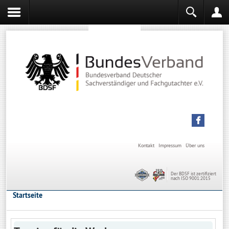
Sachverständiger werden
Sachverständiger Ausbildung
Kontakt
Impressum
Über uns
Der BDSF ist zertifiziert
nach ISO 9001:2015
Startseite