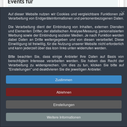
Events für
Auf dieser Website nutzen wir Cookies und vergleichbare Funktionen zur
Verarbeitung von Endgeräteinformationen und personenbezogenen Daten.
Freitag, 18. Juni 2021
Die Verarbeitung dient der Einbindung von Inhalten, externen Diensten
und Elementen Dritter, der statistischen Analyse/Messung, personalisierten
Keine Termine
Werbung sowie der Einbindung sozialer Medien. Je nach Funktion werden
dabei Daten an Dritte weitergegeben und von diesen verarbeitet. Diese
Einwilligung ist freiwillig, für die Nutzung unserer Website nicht erforderlich
und kann jederzeit über das Icon links unten widerrufen werden.
Bitte beachten Sie, dass einige Anbieter Ihre Daten auf Basis von
Datenschutzerklärung
Urheberrechtsnachweise
Nachhaltigkeit
berechtigtem Interesse verarbeiten werden. Sie haben das Recht der
Verarbeitung zu widersprechen. Um dies zu tun, klicken Sie bitte auf
Copyright © 2026. Bundesverband Deutscher
"Einstellungen"
und deaktivieren Sie die jeweiligen Anbieter.
Sachverständiger und Fachgutachter e.V..
Zustimmen
Ablehnen
Einstellungen
Weitere Informationen