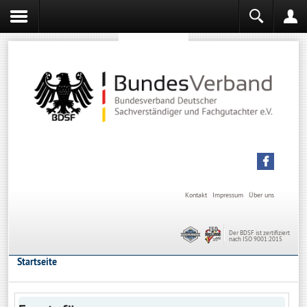
Sachverständiger werden
Sachverständiger Ausbildung
Kontakt
Impressum
Über uns
Der BDSF ist zertifiziert
nach ISO 9001:2015
Startseite