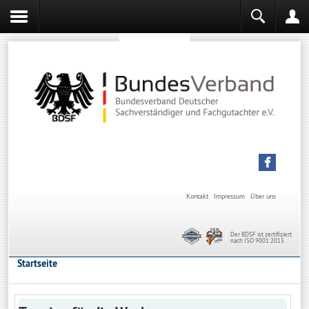
Sachverständiger werden
Sachverständiger Ausbildung
Kontakt
Impressum
Über uns
Der BDSF ist zertifiziert
nach ISO 9001:2015
Startseite