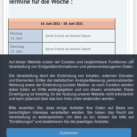
Termine für die Woche :
14. Juni 2021 - 20. Juni 2021
Montag
Keine Events an diesem Datum
14. Juni
Dienstag
Keine Events an diesem Datum
15. Juni
Mittwoch
Auf dieser Website nutzen wir Cookies und vergleichbare Funktionen zur
Keine Events an diesem Datum
16. Juni
Verarbeitung von Endgeräteinformationen und personenbezogenen Daten.
Donnerstag
Die Verarbeitung dient der Einbindung von Inhalten, externen Diensten
Keine Events an diesem Datum
17. Juni
und Elementen Dritter, der statistischen Analyse/Messung, personalisierten
Werbung sowie der Einbindung sozialer Medien. Je nach Funktion werden
Freitag
Keine Events an diesem Datum
dabei Daten an Dritte weitergegeben und von diesen verarbeitet. Diese
18. Juni
Einwilligung ist freiwillig, für die Nutzung unserer Website nicht erforderlich
und kann jederzeit über das Icon links unten widerrufen werden.
Samstag
Keine Events an diesem Datum
19. Juni
Bitte beachten Sie, dass einige Anbieter Ihre Daten auf Basis von
berechtigtem Interesse verarbeiten werden. Sie haben das Recht der
Sonntag
Keine Events an diesem Datum
Verarbeitung zu widersprechen. Um dies zu tun, klicken Sie bitte auf
20. Juni
"Einstellungen"
und deaktivieren Sie die jeweiligen Anbieter.
Zustimmen