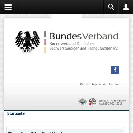
Sachverständiger werden
Sachverständiger Ausbildung
Kontakt
Impressum
Über uns
Der BDSF ist zertifiziert
nach ISO 9001:2015
Startseite