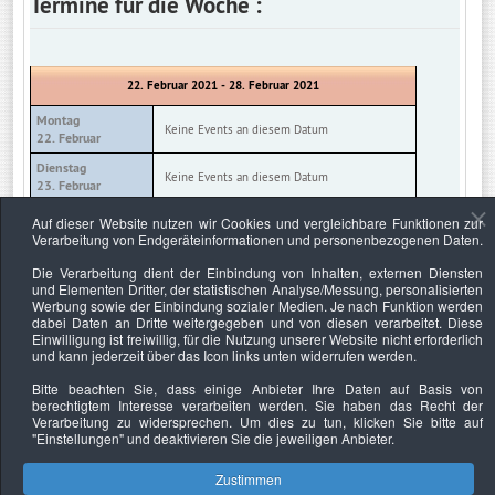
Termine für die Woche :
22. Februar 2021 - 28. Februar 2021
Montag
Keine Events an diesem Datum
22. Februar
Dienstag
Keine Events an diesem Datum
23. Februar
Mittwoch
Auf dieser Website nutzen wir Cookies und vergleichbare Funktionen zur
Keine Events an diesem Datum
24. Februar
Verarbeitung von Endgeräteinformationen und personenbezogenen Daten.
Donnerstag
Die Verarbeitung dient der Einbindung von Inhalten, externen Diensten
Keine Events an diesem Datum
25. Februar
und Elementen Dritter, der statistischen Analyse/Messung, personalisierten
Werbung sowie der Einbindung sozialer Medien. Je nach Funktion werden
Freitag
Keine Events an diesem Datum
dabei Daten an Dritte weitergegeben und von diesen verarbeitet. Diese
26. Februar
Einwilligung ist freiwillig, für die Nutzung unserer Website nicht erforderlich
und kann jederzeit über das Icon links unten widerrufen werden.
Samstag
Keine Events an diesem Datum
27. Februar
Bitte beachten Sie, dass einige Anbieter Ihre Daten auf Basis von
berechtigtem Interesse verarbeiten werden. Sie haben das Recht der
Sonntag
Keine Events an diesem Datum
Verarbeitung zu widersprechen. Um dies zu tun, klicken Sie bitte auf
28. Februar
"Einstellungen"
und deaktivieren Sie die jeweiligen Anbieter.
Zustimmen