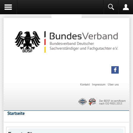
Sachverständiger werden
Sachverständiger Ausbildung
Kontakt
Impressum
Über uns
Der BDSF ist zertifiziert
nach ISO 9001:2015
Startseite