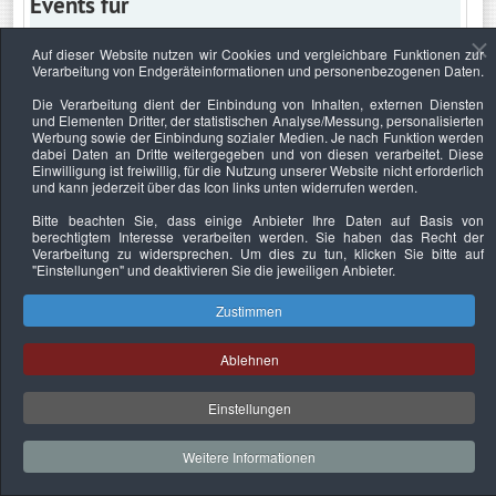
Events für
Auf dieser Website nutzen wir Cookies und vergleichbare Funktionen zur
Verarbeitung von Endgeräteinformationen und personenbezogenen Daten.
Donnerstag, 25. Februar 2021
Die Verarbeitung dient der Einbindung von Inhalten, externen Diensten
und Elementen Dritter, der statistischen Analyse/Messung, personalisierten
Keine Termine
Werbung sowie der Einbindung sozialer Medien. Je nach Funktion werden
dabei Daten an Dritte weitergegeben und von diesen verarbeitet. Diese
Einwilligung ist freiwillig, für die Nutzung unserer Website nicht erforderlich
und kann jederzeit über das Icon links unten widerrufen werden.
Bitte beachten Sie, dass einige Anbieter Ihre Daten auf Basis von
Datenschutzerklärung
Urheberrechtsnachweise
Nachhaltigkeit
berechtigtem Interesse verarbeiten werden. Sie haben das Recht der
Verarbeitung zu widersprechen. Um dies zu tun, klicken Sie bitte auf
Copyright © 2026. Bundesverband Deutscher
"Einstellungen"
und deaktivieren Sie die jeweiligen Anbieter.
Sachverständiger und Fachgutachter e.V..
Zustimmen
Ablehnen
Einstellungen
Weitere Informationen