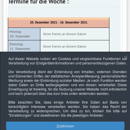
Termine für die Woche :
20. Dezember 2021 - 26. Dezember 2021
Montag
Keine Events an diesem Datum
20. Dezember
Dienstag
Keine Events an diesem Datum
21. Dezember
Mittwoch
Auf dieser Website nutzen wir Cookies und vergleichbare Funktionen zur
Keine Events an diesem Datum
22. Dezember
Verarbeitung von Endgeräteinformationen und personenbezogenen Daten.
Donnerstag
Die Verarbeitung dient der Einbindung von Inhalten, externen Diensten
Keine Events an diesem Datum
23. Dezember
und Elementen Dritter, der statistischen Analyse/Messung, personalisierten
Werbung sowie der Einbindung sozialer Medien. Je nach Funktion werden
Freitag
Keine Events an diesem Datum
dabei Daten an Dritte weitergegeben und von diesen verarbeitet. Diese
24. Dezember
Einwilligung ist freiwillig, für die Nutzung unserer Website nicht erforderlich
und kann jederzeit über das Icon links unten widerrufen werden.
Samstag
Keine Events an diesem Datum
25. Dezember
Bitte beachten Sie, dass einige Anbieter Ihre Daten auf Basis von
berechtigtem Interesse verarbeiten werden. Sie haben das Recht der
Sonntag
Keine Events an diesem Datum
Verarbeitung zu widersprechen. Um dies zu tun, klicken Sie bitte auf
26. Dezember
"Einstellungen"
und deaktivieren Sie die jeweiligen Anbieter.
Zustimmen