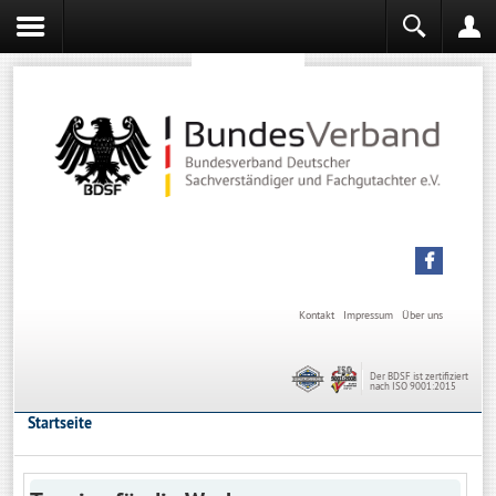
Sachverständiger werden
Sachverständiger Ausbildung
Kontakt
Impressum
Über uns
Der BDSF ist zertifiziert
nach ISO 9001:2015
Startseite