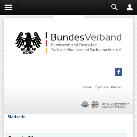
Sachverständiger werden
Sachverständiger Ausbildung
Kontakt
Impressum
Über uns
Der BDSF ist zertifiziert
nach ISO 9001:2015
Startseite