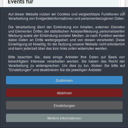
Events für
Auf dieser Website nutzen wir Cookies und vergleichbare Funktionen zur
Verarbeitung von Endgeräteinformationen und personenbezogenen Daten.
Donnerstag, 23. Dezember 2021
Die Verarbeitung dient der Einbindung von Inhalten, externen Diensten
und Elementen Dritter, der statistischen Analyse/Messung, personalisierten
Keine Termine
Werbung sowie der Einbindung sozialer Medien. Je nach Funktion werden
dabei Daten an Dritte weitergegeben und von diesen verarbeitet. Diese
Einwilligung ist freiwillig, für die Nutzung unserer Website nicht erforderlich
und kann jederzeit über das Icon links unten widerrufen werden.
Bitte beachten Sie, dass einige Anbieter Ihre Daten auf Basis von
Datenschutzerklärung
Urheberrechtsnachweise
Nachhaltigkeit
berechtigtem Interesse verarbeiten werden. Sie haben das Recht der
Verarbeitung zu widersprechen. Um dies zu tun, klicken Sie bitte auf
Copyright © 2026. Bundesverband Deutscher
"Einstellungen"
und deaktivieren Sie die jeweiligen Anbieter.
Sachverständiger und Fachgutachter e.V..
Zustimmen
Ablehnen
Einstellungen
Weitere Informationen