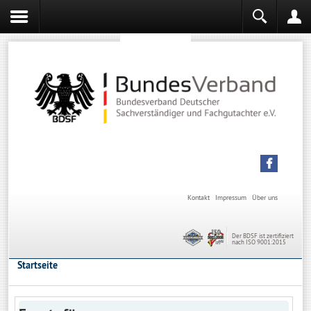
Sachverständiger werden
Sachverständiger Ausbildung
Kontakt
Impressum
Über uns
Der BDSF ist zertifiziert
nach ISO 9001:2015
Startseite