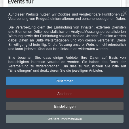
Events für
Auf dieser Website nutzen wir Cookies und vergleichbare Funktionen zur
Verarbeitung von Endgeräteinformationen und personenbezogenen Daten.
Samstag, 8. Februar 2025
Die Verarbeitung dient der Einbindung von Inhalten, externen Diensten
und Elementen Dritter, der statistischen Analyse/Messung, personalisierten
Keine Termine
Werbung sowie der Einbindung sozialer Medien. Je nach Funktion werden
dabei Daten an Dritte weitergegeben und von diesen verarbeitet. Diese
Einwilligung ist freiwillig, für die Nutzung unserer Website nicht erforderlich
und kann jederzeit über das Icon links unten widerrufen werden.
Bitte beachten Sie, dass einige Anbieter Ihre Daten auf Basis von
Datenschutzerklärung
Urheberrechtsnachweise
Nachhaltigkeit
berechtigtem Interesse verarbeiten werden. Sie haben das Recht der
Verarbeitung zu widersprechen. Um dies zu tun, klicken Sie bitte auf
Copyright © 2026. Bundesverband Deutscher
"Einstellungen"
und deaktivieren Sie die jeweiligen Anbieter.
Sachverständiger und Fachgutachter e.V..
Zustimmen
Ablehnen
Einstellungen
Weitere Informationen