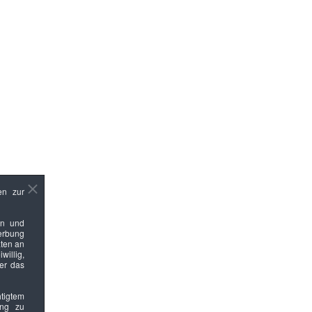
en zur
en und
Werbung
ten an
willig,
ber das
htigtem
ung zu