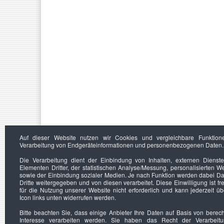
Auf dieser Website nutzen wir Cookies und vergleichbare Funktion
Verarbeitung von Endgeräteinformationen und personenbezogenen Daten.
Die Verarbeitung dient der Einbindung von Inhalten, externen Dienst
Elementen Dritter, der statistischen Analyse/Messung, personalisierten 
sowie der Einbindung sozialer Medien. Je nach Funktion werden dabei Da
Dritte weitergegeben und von diesen verarbeitet. Diese Einwilligung ist frei
für die Nutzung unserer Website nicht erforderlich und kann jederzeit ü
Icon links unten widerrufen werden.
Bitte beachten Sie, dass einige Anbieter Ihre Daten auf Basis von berec
Interesse verarbeiten werden. Sie haben das Recht der Verarbeit