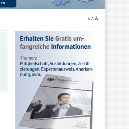
A
A
A