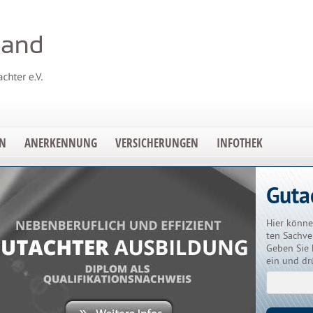
EN
ANERKENNUNG
VERSICHERUNGEN
INFOTHEK
Guta
Hier könne
ten Sachve
Geben Sie 
ein und dr