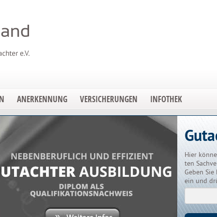
EN
ANERKENNUNG
VERSICHERUNGEN
INFOTHEK
Guta
Hier könne
ten Sachve
Geben Sie 
ein und dr