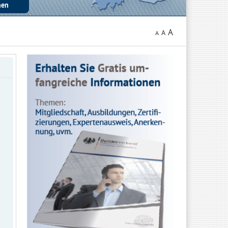
A
A
A