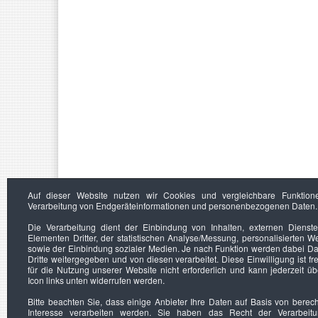
Auf dieser Website nutzen wir Cookies und vergleichbare Funktion
Verarbeitung von Endgeräteinformationen und personenbezogenen Daten.
Die Verarbeitung dient der Einbindung von Inhalten, externen Dienst
Elementen Dritter, der statistischen Analyse/Messung, personalisierten 
sowie der Einbindung sozialer Medien. Je nach Funktion werden dabei Da
Dritte weitergegeben und von diesen verarbeitet. Diese Einwilligung ist frei
für die Nutzung unserer Website nicht erforderlich und kann jederzeit ü
Icon links unten widerrufen werden.
Bitte beachten Sie, dass einige Anbieter Ihre Daten auf Basis von berec
Interesse verarbeiten werden. Sie haben das Recht der Verarbeit