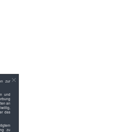
en zur
en und
Werbung
ten an
willig,
ber das
htigtem
ung zu